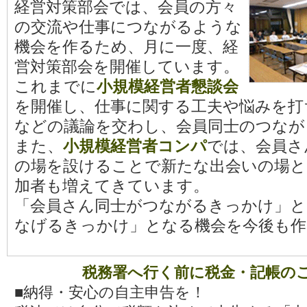
2024.06.17
2024年5月号『民商しんぶ
経営対策部会では、会員の方々
の交流や仕事につながるような
2024.06.17
2024年4月号『民商しんぶ
機会を作るため、月に一度、経
2024.03.26
2024年3月号『民商しんぶ
営対策部会を開催しています。
これまでに
小規模経営者懇談会
2024.02.22
2024年2月号『民商しんぶ
を開催し、仕事に関する工夫や悩みを打
2024.01.29
2024年1月号『民商しんぶ
などの議論を交わし、会員同士のつなが
2023.12.21
2023年12月号『民商しん
また、
小規模経営者コンパ
では、会員さ
の場を設けることで新たな出会いの場と
2023.11.22
2023年11月号『民商しん
加者も増えてきています。
2023.10.19
2023年10月号『民商しん
「会員さん同士がつながるきっかけ」と
なげるきっかけ」となる機会を今後も作
2023.09.27
2023年9月号『民商しんぶ
2023.08.08
2023年8月号『民商しんぶ
税務署へ行く前に税金・記帳の
2023.07.18
2023年7月号『民商しんぶ
■納得・安心の自主申告を！