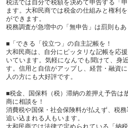
2023.06.20
税法では自分で税額を決めて申告する「申
2023年6月号『民商しんぶ
ます。大和民商では税金の仕組みと権利を
2023.05.25
2023年5月号『民商しんぶ
ができます。
2023.05.16
2023年4月号『民商しんぶ
税務調査が急増中の「無申告」は罰則もあ
2023.05.16
2023年3月号『民商しんぶ
■「できる「役立つ」の自主記帳を！
2023.05.16
2023年2月号『民商しんぶ
大和民商は、自分にピッタリな記帳を応援
いています。気軽になんでも聞けて、身
2023.05.16
2023年1月号『民商しんぶ
す。信用と自信がアップし、経営・融資に
2023.05.16
2022年12月号『民商しん
人の方にも大好評です。
2022.11.22
2022年11月号『民商しん
■税金、国保料（税）滞納の差押え予告は
2022.11.22
年末調整学習会のお知らせ
商に相談を！
2022.10.17
2022年・秋の健康診断
消費税や国保・社会保険料が払えず、税務
追い込まれる人もいます。
大和民商では法律で定められている「納税