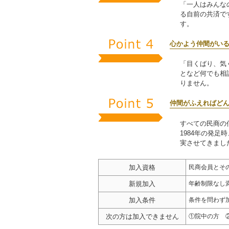
「一人はみんな
る自前の共済で
す。
心かよう仲間がい
「目くばり、気
となど何でも相
りません。
仲間がふえればど
すべての民商の
1984年の発足
実させてきまし
加入資格
民商会員とそ
新規加入
年齢制限なし満
加入条件
条件を問わず
次の方は加入できません
①院中の方 