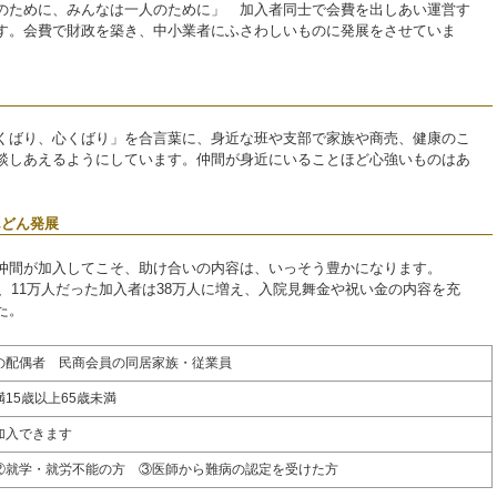
のために、みんなは一人のために」 加入者同士で会費を出しあい運営す
す。会費で財政を築き、中小業者にふさわしいものに発展をさせていま
る
くばり、心くばり」を合言葉に、身近な班や支部で家族や商売、健康のこ
談しあえるようにしています。仲間が身近にいることほど心強いものはあ
んどん発展
仲間が加入してこそ、助け合いの内容は、いっそう豊かになります。
時、11万人だった加入者は38万人に増え、入院見舞金や祝い金の内容を充
た。
の配偶者 民商会員の同居家族・従業員
15歳以上65歳未満
加入できます
②就学・就労不能の方 ③医師から難病の認定を受けた方