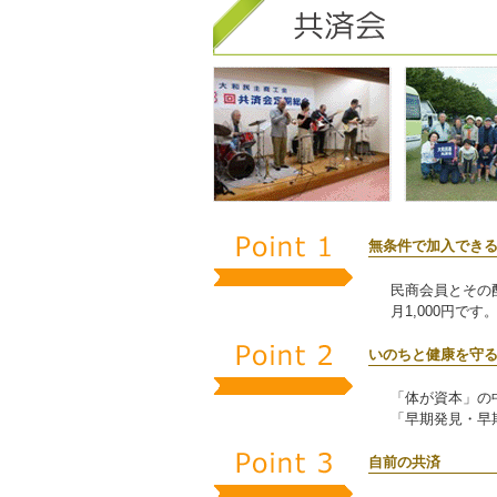
無条件で加入でき
民商会員とその
月1,000円で
いのちと健康を守
「体が資本」の
「早期発見・早
自前の共済