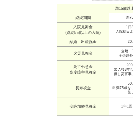
----------------------------------
満15歳以
継続期間
満7
入院見舞金
1日3
入院初日よ
(連続5日以上の入院)
結婚 出産祝金
20
全焼 1
火災見舞金
全焼以外 
200
死亡弔意金
加入後3年以
高度障害見舞金
但し災害事由は
50
長寿祝金
※ 満75歳を
迎
安静加療見舞金
1年1回